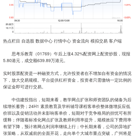
热点栏目 自选股 数据中心 行情中心 资金流向 模拟交易 客户端
思考乐教育（01769）午后上涨4.32%配资网上配资炒股，现报
5.80港元，成交额639.89万港元。
实时股票配资是一种融资方式，允许投资者在不增加自有资金的情况
下，放大交易规模。平台提供杠杆资金，投资者只需缴纳一定比例的
保证金即可进行交易。
中信建投指出，短期来看，教学网点扩张和师资团队的储备为后
续增长蓄势；24H1 素质教育及学科辅导课程客单价整体微增反应低
价班以及促销活动并未影响客单价，短期对于竞争格局的担忧可有所
缓释；伴随着标准化网点扩张及教师利用率提升，规模效应下费用率
有望下降，预计将网点利润率继续上行；中长期来看，公司的异地扩
张策略，从双减前的全面开花，走向单个大城市重点突破，广州将是