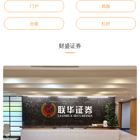
门户
风险
合规
杠杆
财盛证券