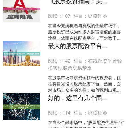
《股票投资指南：关于股票的股票分析与选择策略》
对市场上形形色色的....
阅读：
107
栏目：
财盛证券
在当今充满机遇与挑战的金融市场中，
股票投资已成为许多人财富增值的重要
途径。然而在线配资平台，面对数千只
股票和瞬息万变的市场环境，如何科学
最大的股票配资平台排名前十，正规实盘交易首选
分析、理性选择，成为投资....
阅读：
142
栏目：
在线配资平台轻
松实现股票交易梦想
在股票市场寻求资金杠杆的投资者，往
往将目光投向股票配资平台。然而，面
对市场上众多的选择，如何甄别出规模
大、信誉佳、安全可靠的正规实盘交易
好的，这里有几个围绕“股票配资代理平台”关键词，且符合百度收录规则的标题建议（均在以内）：
平台，成为投资前至关重要....
阅读：
114
栏目：
财盛证券
在当今金融市场中，“股票配资代理平台”