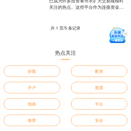
已成为许多投资者寻求扩大交易规模时
关注的热点。这些平台作为连接资金方
与需求方的中介，提供杠杆服务，承诺
能“放大收益”在线配....
共 1 页/5 条记录
热点关注
炒股
配资
开户
股票
指南
平台
推荐
安全