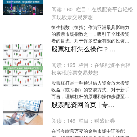
阅读：
60
栏目：
在线配资平台轻松
实现股票交易梦想
恒生指数（恒指）作为亚洲最具影响力
的股票市场指数之一，吸引了全球投资
者的目光。对于许多资金有限的投资者
来说，配资成为参与恒指交易、放大收
股票杠杆怎么操作？新手必看入门指南
益的重要途径。本文将为您....
阅读：
125
栏目：
在线配资平台轻
松实现股票交易梦想
股票杠杆是一种通过借入资金放大投资
收益（或亏损）的交易方式。对于新手
而言，理解杠杆的原理和操作步骤至关
重要。本文将为您详细解析股票杠杆的
股票配资网首页 | 专业杠杆炒股平台
操作方法，帮助您安全入门....
阅读：
146
栏目：
财盛证券
在当今瞬息万变的金融市场中证券配