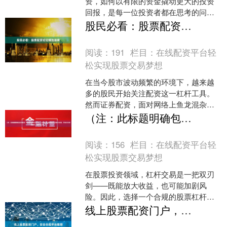
资，如何以有限的资金撬动更大的投资
回报，是每一位投资者都在思考的问
题。股票配资作为一种成熟的金融工
股民必看：股票配资论坛精选指南
具，正逐渐成为中小投资者扩大收....
阅读：
191
栏目：
在线配资平台轻
松实现股票交易梦想
在当今股市波动频繁的环境下，越来越
多的股民开始关注配资这一杠杆工具。
然而证券配资，面对网络上鱼龙混杂的
信息，如何快速找到真实、有价值的配
（注：此标题明确包含关键词“合规的股票杠杆平台”，并通过疑问和推荐形式吸引点击，符合SEO收录要求，字数在以内。）
资论坛，成为投资者面临的....
阅读：
156
栏目：
在线配资平台轻
松实现股票交易梦想
在股票投资领域，杠杆交易是一把双刃
剑——既能放大收益，也可能加剧风
险。因此，选择一个合规的股票杠杆平
台至关重要。那么，当前市场上有哪些
线上股票配资门户，安全合规平台推荐
合规可靠的杠杆平台？投资者....