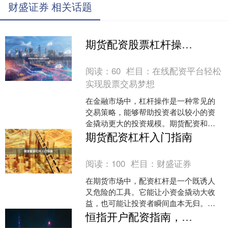
财盛证券 相关话题
期货配资股票杠杆操作入门指南
阅读：
60
栏目：
在线配资平台轻松
实现股票交易梦想
在金融市场中，杠杆操作是一种常见的
交易策略，能够帮助投资者以较小的资
金撬动更大的投资规模。期货配资和股
票杠杆操作作为两种主要的杠杆工具，
期货配资杠杆入门指南
近年来受到越来越多投资者....
阅读：
100
栏目：
财盛证券
在期货市场中，配资杠杆是一个既诱人
又危险的工具。它能让小资金撬动大收
益，也可能让投资者瞬间血本无归。本
文将为新手系统讲解期货配资杠杆的基
恒指开户配资指南，低门槛高杠杆操作解析
本概念、运作机制及风险控....