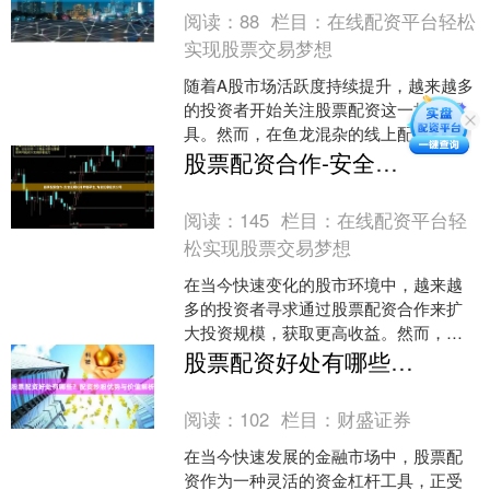
阅读：
88
栏目：
在线配资平台轻松
实现股票交易梦想
随着A股市场活跃度持续提升，越来越多
的投资者开始关注股票配资这一杠杆工
具。然而，在鱼龙混杂的线上配资市场
中，如何甄别安全合规的平台成为投资
股票配资合作-安全正规杠杆炒股平台_专业低息配资公司
者面临的首要问题。本文....
阅读：
145
栏目：
在线配资平台轻
松实现股票交易梦想
在当今快速变化的股市环境中，越来越
多的投资者寻求通过股票配资合作来扩
大投资规模，获取更高收益。然而，面
对市场上众多的配资选择证券配资，如
股票配资好处有哪些？配资炒股优势与价值解析
何找到一个**安全正规的....
阅读：
102
栏目：
财盛证券
在当今快速发展的金融市场中，股票配
资作为一种灵活的资金杠杆工具，正受