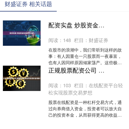
财盛证券 相关话题
配资实盘 炒股资金如何科学分配？
阅读：
148
栏目：
财盛证券
在股市的浪潮中，我们常听到这样的故
事：有人因重仓一只股票而一夜暴富，
也有人因同样原因倾家荡产。这些极端
案例背后，揭示了一个常被忽视的真理
正规股票配资公司 股票在线配资如何实现财富增值？
——炒股成功不仅在于选对....
阅读：
103
栏目：
在线配资平台轻
松实现股票交易梦想
股票在线配资是一种杠杆交易方式，通
过向券商借入资金，投资者可以放大自
己的投资本金，从而获得更高的收益。
然而，配资也伴随着更高的风险。 1. 股
票价格走势：股票0....